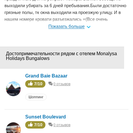
выходили убирать за 6 дней пребывания.Были достаточно
грязные полы, тк окна выходили на проезжую улицу. И в
нашем номере кровати разъезжались =(Все очень
понравилось в номере! Все чистое и свежее. Много света.
Показать больше
Отличная шумоизоляция. Для бюджетного туриста-
идеальный вариант. Близко- магазины, рестораны, рынок.
Экскурсии на прямую от отеля по очень доступным ценам
(тур оператор может изъясняться на русском языке).
Достопримечательности рядом с отелем Monalysa
Holidays Bungalows
Надежный водитель (с хорошим знанием англ.яз).
Мне нравится
0
Grand Baie Bazaar
7/10
0 отзывов
Шоппинг
Sunset Boulevard
7/10
0 отзывов