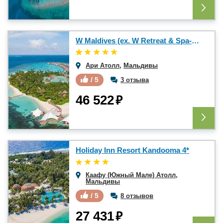
W Maldives (ex. W Retreat & Spa-Maldives) 5*
Ари Атолл
,
Мальдивы
/ 5
3 отзыва
₽
46 522
Holiday Inn Resort Kandooma 4*
Каафу (Южный Мале) Атолл
,
Мальдивы
/ 5
8 отзывов
₽
27 431