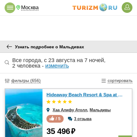
Москва
Узнать подробнее о Мальдивах
Все города
,
c 23 августа
на
7 ночей
,
2 человека
-
изменить
фильтры (
656
)
сортировать
Hideaway Beach Resort & Spa at Dhonakulhi Maldives 5*
Хаа Алифу Атолл
,
Мальдивы
/ 5
3 отзыва
₽
35 496