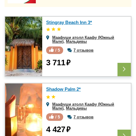
Stingray Beach Inn 3*
Маафуши атолл Каафу (Южный
Мале)
,
Мальдивы
/ 5
7 отзывов
₽
3 711
Shadow Palm 2*
Маафуши атолл Каафу (Южный
Мале)
,
Мальдивы
/ 5
7 отзывов
₽
4 427