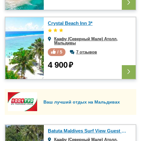
Crystal Beach Inn 3*
Каафу (Северный Мале) Атолл
,
Мальдивы
/ 5
7 отзывов
₽
4 900
Ваш лучший отдых на Мальдивах
Batuta Maldives Surf View Guest House
Каафу (Северный Мале) Атолл
,