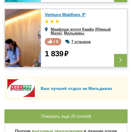
Venturo Maldives 3*
Маафуши атолл Каафу (Южный
Мале)
,
Мальдивы
/ 5
7 отзывов
₽
1 839
Ваш лучший отдых на Мальдивах
Показать еще
20
отелей
Получи
выгодные предложения
в лучшие отели