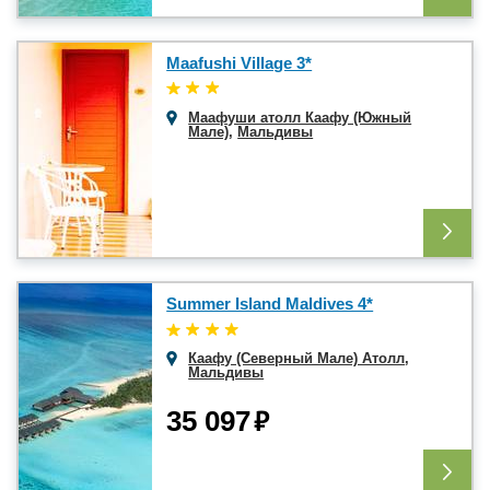
Maafushi Village 3*
Маафуши атолл Каафу (Южный
Мале)
,
Мальдивы
Summer Island Maldives 4*
Каафу (Северный Мале) Атолл
,
Мальдивы
₽
35 097