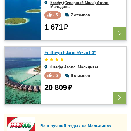
Каафу (Северный Мале) Атолл
,
Мальдивы
/ 5
7 отзывов
₽
1 671
Filitheyo Island Resort 4*
Фаафу Атолл
,
Мальдивы
/ 5
8 отзывов
₽
20 809
Ваш лучший отдых на Мальдивах