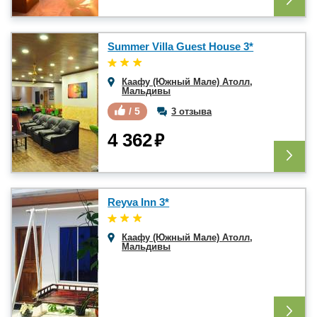
Summer Villa Guest House 3*
Каафу (Южный Мале) Атолл
,
Мальдивы
/ 5
3 отзыва
₽
4 362
Reyva Inn 3*
Каафу (Южный Мале) Атолл
,
Мальдивы