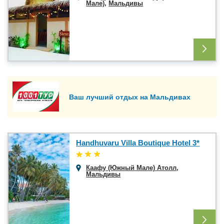
Мале)
,
Мальдивы
Ваш лучший отдых на Мальдивах
Handhuvaru Villa Boutique Hotel 3*
Каафу (Южный Мале) Атолл
,
Мальдивы