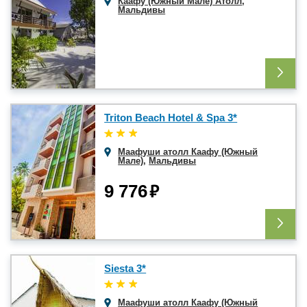
Каафу (Южный Мале) Атолл
,
Мальдивы
Triton Beach Hotel & Spa 3*
Маафуши атолл Каафу (Южный
Мале)
,
Мальдивы
₽
9 776
Siesta 3*
Маафуши атолл Каафу (Южный