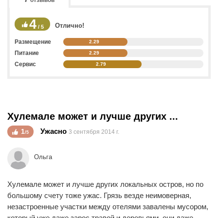
отзывов
4
Отлично!
/ 5
Размещение
2.29
Питание
2.29
Сервис
2.79
Хулемале может и лучше других ...
Ужасно
1
3 сентября 2014 г.
/5
Ольга
Хулемале может и лучше других локальных остров, но по
большому счету тоже ужас. Грязь везде неимоверная,
незастроенные участки между отелями завалены мусором,
который уже даже зарос травой и деревьями, они даже