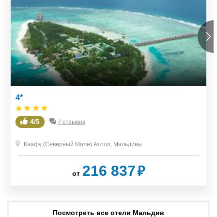
4*
4/5
7 отзывов
Каафу (Северный Мале) Атолл
,
Мальдивы
₽
216 837
от
Посмотреть все отели Мальдив