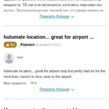
нормально можно мыться. Комната маленькая, но кровать
мощности. ТВ так и не включился, хотя весь персонал его
удобная, хороший кондей с разными режимами на пульте,
мучил. Звукоизоляции как таковой нет, что двери ничего не
правда дует прямо на кровать.
"держат", что окна. район ужасен, и ладно бы что вокруг
Показать больше
Мне нравится
0
стройки, так муниципалитет принципиально не убирает
территории вне дороги, отчего все покрыто слоем бутылок
и пакетов. Номер для того, чтобы прийти очень поздно
hulumale location... great for airport ...
(чтоб не слышать соседей), помыться, уснуть и рано утром
куда-то опять слинять.новые номера, новая сантехника и
Хорошо
3
10 февраля 2014 г.
/5
пр.есть балкон 70см на 70 см покурить, сейф, широкое
меню и не дорого
Ivan
Мне нравится
0
hulumale location... great for airport stop but pretty bad as for the
restclean, rooms is nice, near to the airport
Мне нравится
0
Показать больше