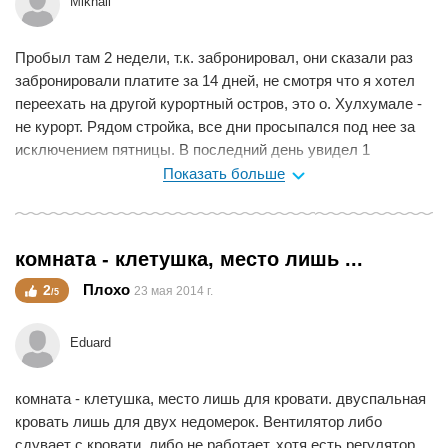
Mikhail
Пробыл там 2 недели, т.к. забронировал, они сказали раз
забронировали платите за 14 дней, не смотря что я хотел
переехать на другой курортный остров, это о. Хулхумале -
не курорт. Рядом стройка, все дни просыпался под нее за
исключением пятницы. В последний день увидел 1
огромного таракана с 5р. монету. Завтрак ел только 1 раз - 1
Показать больше
яйцо, пара булок, джем и не вкусный порошковый сок. В
аэропорту не встречали, обратно не везли (я не просил).
Никаких развлекух и бонусов. Ну уж если вы собираетесь
комната - клетушка, место лишь ...
быть и именно на этом острове, то этот отель не так и
плох.Цена доступная, но обратите внимание что это не
Плохо
2
23 мая 2014 г.
/5
курортный остров, после\до перелета на пару дней
отличный выбор. Довольно чисто, уборка раз в неделю или
Eduard
по требованию. Вай-фай ловит, но фильм онлайн смотреть
невозможно. Персонал по-английски не очень, но
комната - клетушка, место лишь для кровати. двуспальная
приветливый, всегда лыбу тянет и кивает. Душ удобный, но
кровать лишь для двух недомерок. Вентилятор либо
вода не нагревается, по началу прохладная вода, потом
сдувает с кровати, либо не работает, хотя есть регулятор