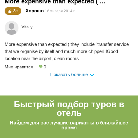
More expensive than expected ( ...
Хорошо
3
16 января 2014 г.
/5
Vitaliy
More expensive than expected ( they include "transfer service"
that we organise by itself and much more chipper!!!Good
location near the airport, clean rooms
Мне нравится
0
Показать больше
Быстрый подбор туров в
отель
Найдем для вас лучшие варианты в ближайшее
время