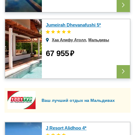
Jumeirah Dhevanafushi 5*
Хаа Алифу Атолл
,
Мальдивы
₽
67 955
Ваш лучший отдых на Мальдивах
J Resort Alidhoo 4*