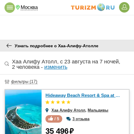
Москва
Узнать подробнее о Хаа-Алифу-Атолле
Хаа Алифу Атолл
,
c 23 августа
на
7 ночей
,
2 человека
-
изменить
фильтры (
17
)
Hideaway Beach Resort & Spa at Dhonakulhi Maldives 5*
Хаа Алифу Атолл
,
Мальдивы
/ 5
3 отзыва
₽
35 496