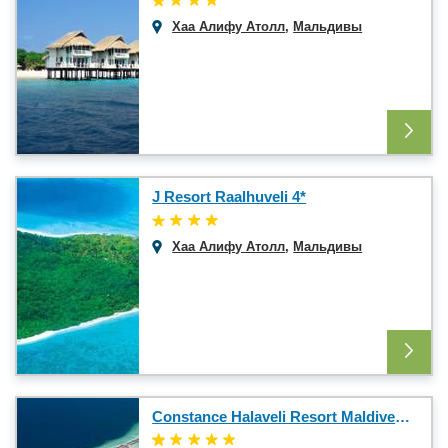
Хаа Алифу Атолл
,
Мальдивы
J Resort Raalhuveli 4*
Хаа Алифу Атолл
,
Мальдивы
Constance Halaveli Resort Maldives 5*