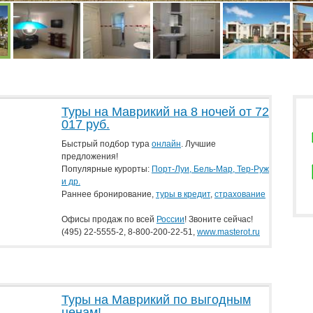
Туры на Маврикий на 8 ночей от 72
017 руб.
Быстрый подбор тура
онлайн
. Лучшие
предложения!
Популярные курорты:
Порт-Луи, Бель-Мар, Тер-Руж
и др
.
Раннее бронирование,
туры в кредит
,
страхование
Офисы продаж по всей
России
! Звоните сейчас!
(495) 22-5555-2
,
8-800-200-22-51
,
www.masterot.ru
Туры на Маврикий по выгодным
ценам!