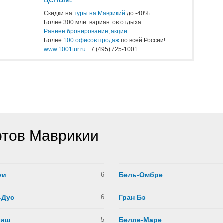
Скидки на
туры на Маврикий
до -40%
Более 300 млн. вариантов отдыха
Раннее бронирование
,
акции
Более
100 офисов продаж
по всей России!
www.1001tur.ru
+7 (495) 725-1001
ртов Маврикии
уи
6
Бель-Омбре
-Дус
6
Гран Бэ
Биш
5
Белле-Маре