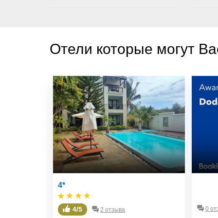
Отели которые могут Ва
4*
4/5
0 от
2 отзыва