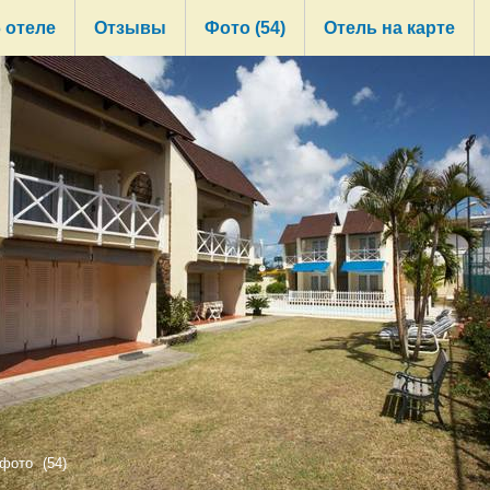
 отеле
Oтзывы
Фото (54)
Отель на карте
 фото
(54)