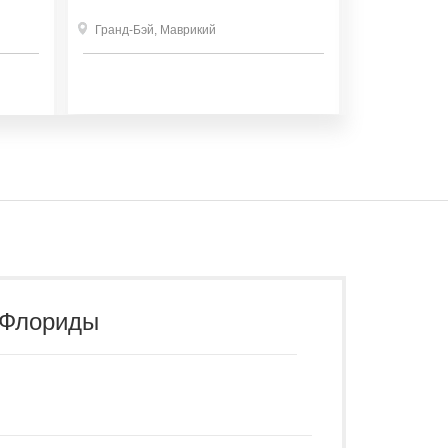
Гранд-Бэй
,
Гранд-Бэй
,
Маврикий
 Флориды