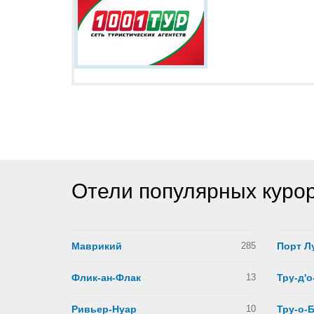
Отели популярных куро
Маврикий
285
Порт Л
Флик-ан-Флак
13
Тру-д'о
Ривьер-Нуар
10
Тру-о-