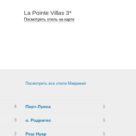
La Pointe Villas 3*
Посмотреть отель на карте
Посмотреть все отели Маврикия
4
Порт-Луиса
1
3
о. Родригес
1
2
Рош Нуар
1