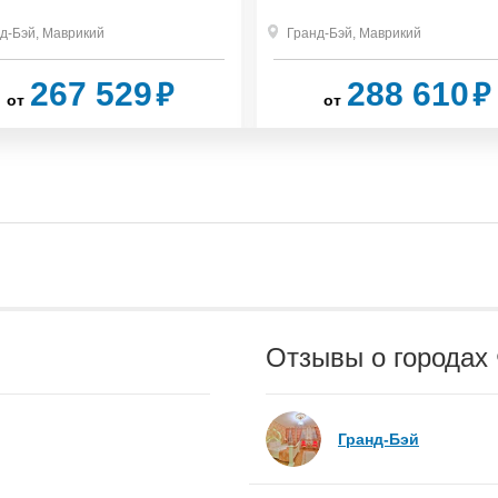
д-Бэй
,
Маврикий
Гранд-Бэй
,
Маврикий
₽
₽
267 529
288 610
от
от
Отзывы о городах
Гранд-Бэй