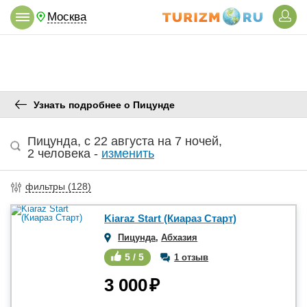
Москва
Узнать подробнее о Пицунде
Пицунда
,
c 22 августа
на
7 ночей
,
2 человека
-
изменить
фильтры (
128
)
Kiaraz Start (Киараз Старт)
Пицунда
,
Абхазия
5 / 5
1 отзыв
3 000
₽