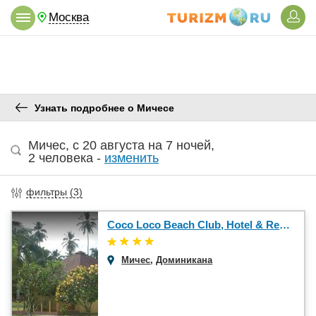
Москва
Узнать подробнее о Мичесе
Мичес
,
c 20 августа
на
7 ночей
,
2 человека
-
изменить
фильтры (
3
)
Coco Loco Beach Club, Hotel & Restaurant 4*
Мичес
,
Доминикана