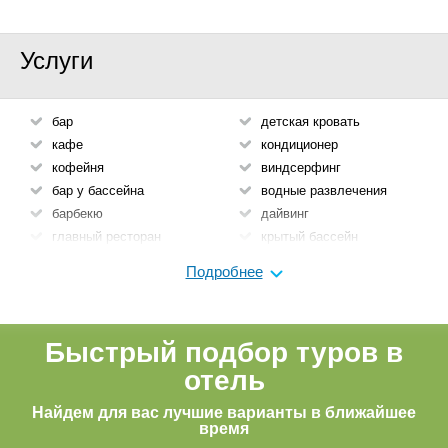
Услуги
бар
детская кровать
кафе
кондиционер
кофейня
виндсерфинг
бар у бассейна
водные развлечения
барбекю
дайвинг
главный ресторан
крытый бассейн
стейк-хаус
наружный бассейн
Подробнее
кондитерская
водные горки
ванна/душ
каноэ
туалет
бананасейлинг
Быстрый подбор туров в
умывальник
детский бассейн
отель
душевая кабинка
детская анимация
балкон
игровая площадка
Найдем для вас лучшие варианты в ближайшее
интернет
мини-клуб
время
сейф
няня