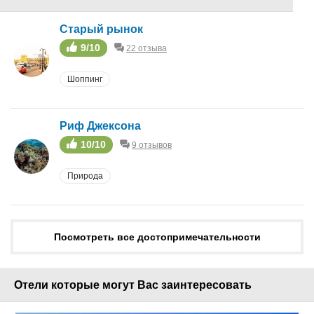
Камера хранения
Турагентство
Старый рынок
Wi-fi
9/10
22 отзыва
Парк
Терраса-солярий
Шоппинг
Сейф на ресепшен
Риф Джексона
10/10
9 отзывов
Природа
Посмотреть все достопримечательности
Отели которые могут Вас заинтересовать