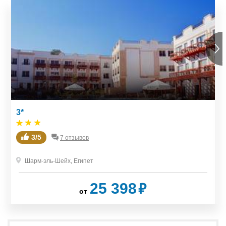
3*
3/5
7 отзывов
Шарм-эль-Шейх
,
Египет
₽
25 398
от