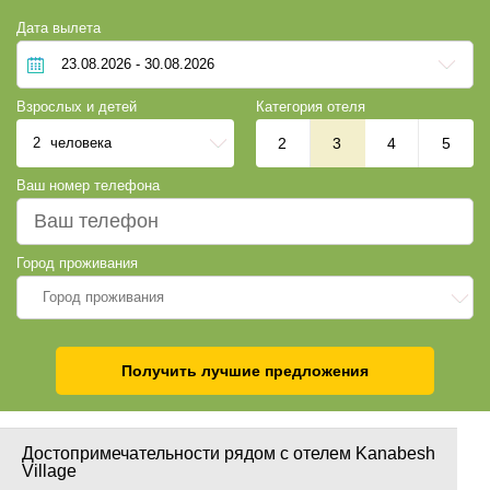
ТВ
Не допускается
Дата вылета
размещение с
телефон
животными
стиральная машина
дневная анимация
ковролин
дискотека
Взрослых и детей
Категория отеля
кафель
живая музыка
2
человека
2
3
4
5
ночной клуб
факс
Ваш номер телефона
конференц-зал
обслуживание в номере
круглосуточная
Город проживания
регистрация
бильярд
Город проживания
пляжный волейбол
футбол
Получить лучшие предложения
настольный теннис
джоггинг
Магазины
Парковка
Достопримечательности рядом с отелем Kanabesh
Village
Банкомат