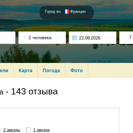
Город во
Франции
7
2
человека
ели
Карта
Погода
Фото
-
143 отзыва
а
2 звезды
1 звезда