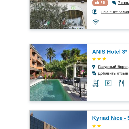
/ 5
7 отз
Lidia: “Нет балконов
ANIS Hotel 3*
Лазурный Берег
Добавить отзыв
Kyriad Nice - 