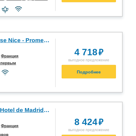
Premiere Classe Nice - Promenade des Anglais 1*
₽
4 718
,
Франция
выгодное предложение
 первым
Подробнее
Best Western Hotel de Madrid Nice 4*
₽
8 424
,
Франция
выгодное предложение
ывов