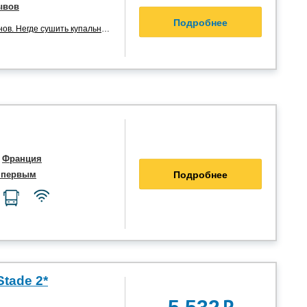
ывов
Подробнее
. Негде сушить купальники. ...”
,
Франция
Подробнее
 первым
Stade 2*
₽