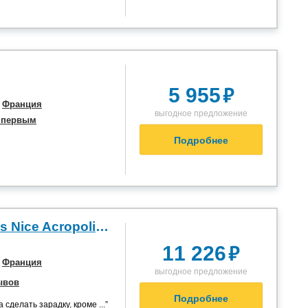
₽
5 955
,
Франция
выгодное предложение
 первым
Подробнее
Adagio Access Nice Acropolis 2*
₽
11 226
,
Франция
выгодное предложение
ывов
Подробнее
а сделать зарадку, кроме ...”