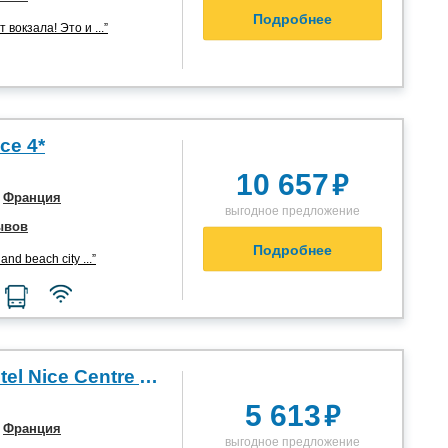
Подробнее
 вокзала! Это и ...”
ce 4*
₽
10 657
,
Франция
выгодное предложение
ывов
Подробнее
and beach city ...”
Campanile Hotel Nice Centre Acropolis 3*
₽
5 613
,
Франция
выгодное предложение