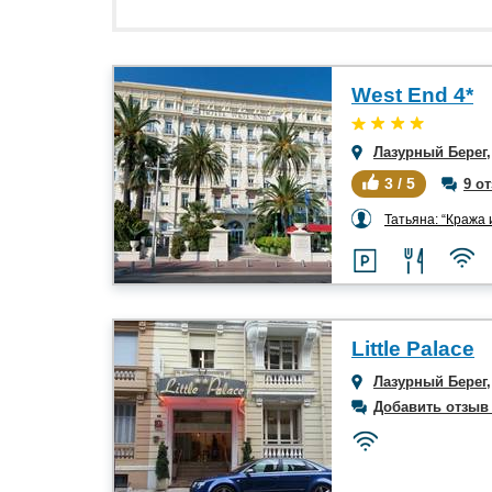
West End 4*
Лазурный Берег
3 / 5
9 о
Татьяна: “Кража
Little Palace
Лазурный Берег
Добавить отзыв