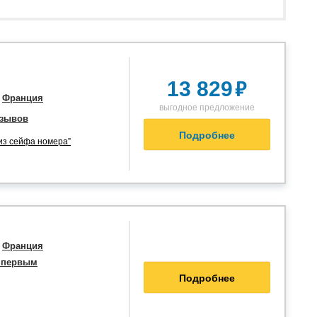
₽
13 829
,
Франция
выгодное предложение
тзывов
Подробнее
 из сейфа номера”
,
Франция
 первым
Подробнее