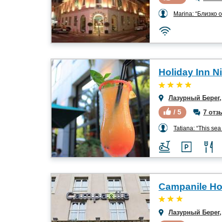
Marina: “Близко от
Holiday Inn Ni
Лазурный Берег
/ 5
7 отз
Tatiana: “This sea 
Лазурный Берег