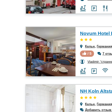
Кельн
,
Германи
/ 5
7 отз
Vladimir: “странный
NH Koln Altst
Кельн
,
Германи
Добавить отзыв