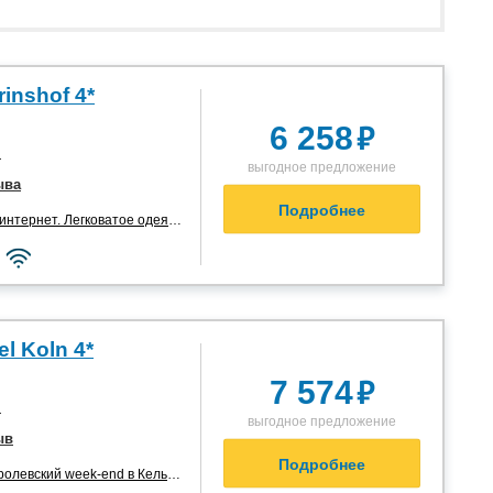
inshof 4*
₽
6 258
я
выгодное предложение
ыва
Подробнее
ернет. Легковатое одеяло. С ...”
l Koln 4*
₽
7 574
я
выгодное предложение
ыв
Подробнее
олевский week-end в Кельне”