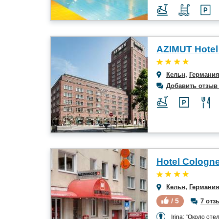
Кельн
,
Германи
Добавить отзыв
Кельн
,
Германи
/ 5
7 отз
Irina: “Около отеля