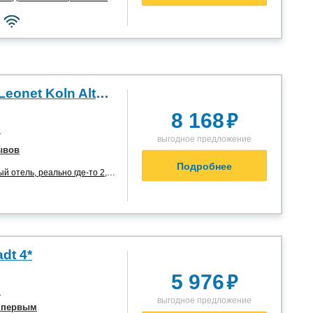
Novum Hotel Leonet Koln Altstadt 3*
₽
8 168
я
выгодное предложение
ывов
Подробнее
 отель, реально где-то 2,5 ...”
adt 4*
₽
5 976
я
выгодное предложение
 первым