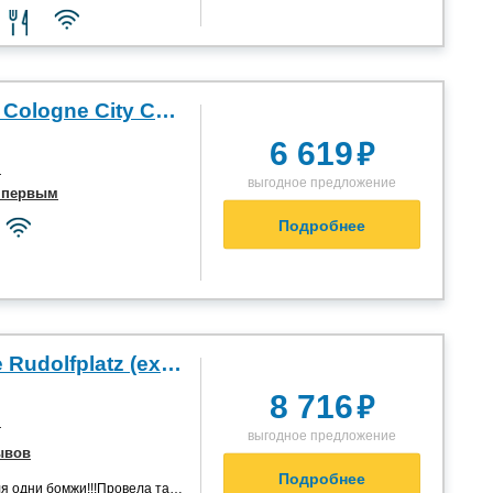
AZIMUT Hotel Cologne City Center 4*
₽
6 619
я
выгодное предложение
 первым
Подробнее
Hotel Cologne Rudolfplatz (ex Barcelo Cologne City Center) 4*
₽
8 716
я
выгодное предложение
ывов
Подробнее
 одни бомжи!!!Провела там ...”