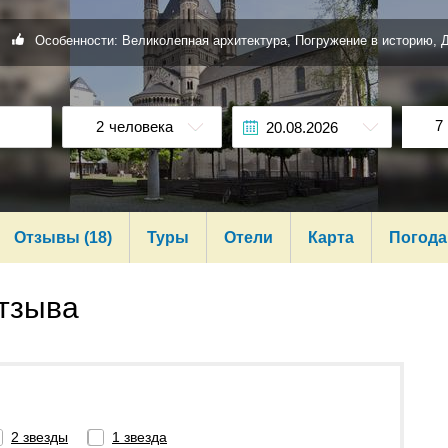
Особенности: Великолепная архитектура, Погружение в историю, 
7
2
человека
Отзывы (18)
Туры
Отели
Карта
Погода
тзыва
2 звезды
1 звезда