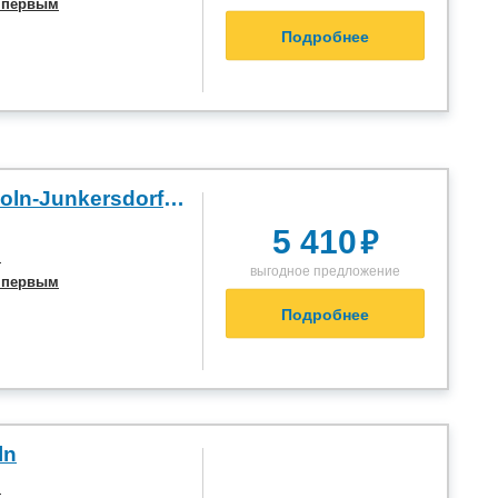
 первым
Подробнее
Dorint Hotel Koln-Junkersdorf 3*
₽
5 410
я
выгодное предложение
 первым
Подробнее
ln
я