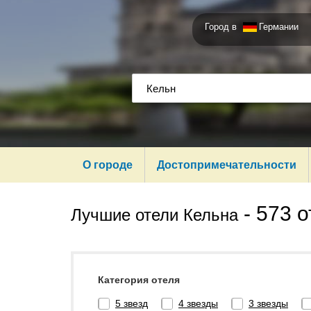
Город в
Германии
О городе
Достопримечательности
-
573 о
Лучшие отели Кельна
Категория отеля
5 звезд
4 звезды
3 звезды