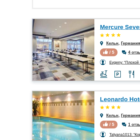
Mercure Sever
Кельн
,
Германи
/ 5
4 отз
Evgeny: “Плохой инт
Leonardo Hote
Кельн
,
Германи
/ 5
1 отз
Tatyana1013: “Кор