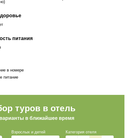
но)
здоровье
ет
ость питания
я
ние в номере
е питание
ор туров в отель
 варианты в ближайшее время
Взрослых и детей
Категория отеля