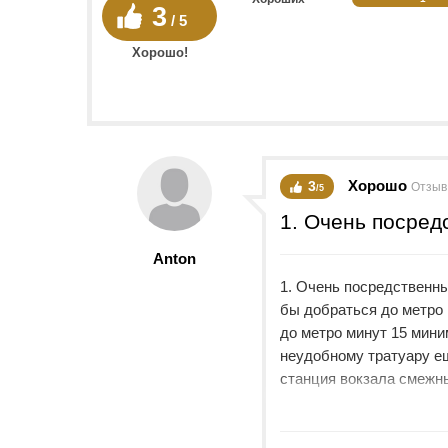
3
/ 5
Хорошо!
Хорошо
3
Отзыв
/5
1. Очень посредс
Anton
1. Очень посредственный
бы добраться до метро 
до метро минут 15 мини
неудобному тратуару ещ
станция вокзала смежны
что в центр. 3. Интерн
так, что им невозможно
изоляция очень посредс