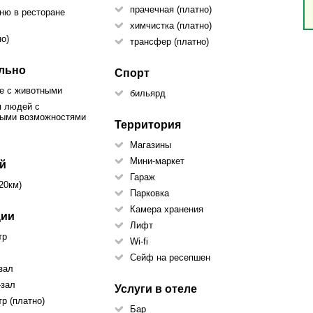
прачечная (платно)
ню в ресторане
химчистка (платно)
но)
трансфер (платно)
льно
Спорт
е с животными
бильярд
я людей с
ными возможностями
Территория
Магазины
Мини-маркет
й
Гараж
20км)
Парковка
Камера хранения
ции
Лифт
тр
Wi-fi
Сейф на ресепшен
зал
-зал
Услуги в отеле
тр (платно)
Бар