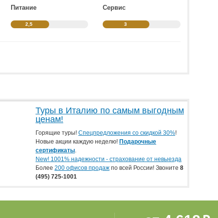
Питание
Сервис
ется.Уютный, чистый номер. Иногда бывает
нал. Отзывчивые. Недалеко есть магазин ашан.
2,5
3
Туры в Италию по самым выгодным
ценам!
Горящие туры!
Спецпредложения со скидкой 30%
!
Новые акции каждую неделю!
Подарочные
сертификаты
.
New! 1001% надежности - страхование от невыезда
Более
200 офисов продаж
по всей России! Звоните
8
(495) 725-1001