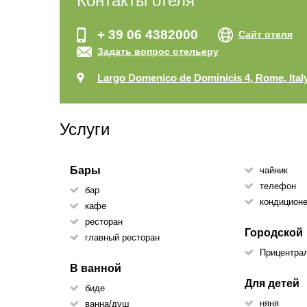
Контакты отеля
+ 39 06 4382000
Сайт отеля
Задать вопрос отельеру
Largo Domenico de Dominicis 4, Rome, Ital
Услуги
Бары
чайник
телефон
бар
кондицион
кафе
ресторан
Городской
главный ресторан
Прицентра
В ванной
Для детей
биде
няня
ванна/душ