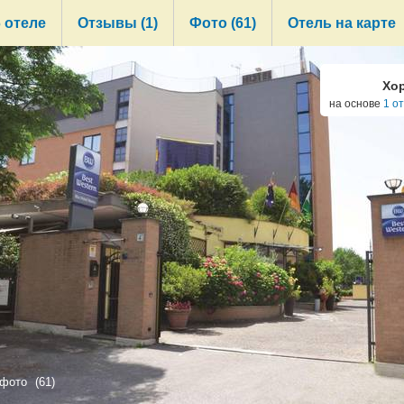
 отеле
Oтзывы (1)
Фото (61)
Отель на карте
/5
Хо
на основе
1 о
 фото
(61)