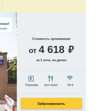
рошо!
тзыва
Стоимость проживания
₽
4 618
от
за 1 ночь на двоих
Парковка
ресторан
Wi-fi
Забронировать