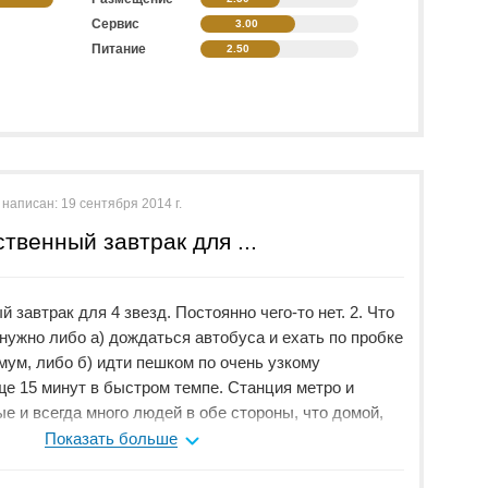
Сервис
3.00
Питание
2.50
 написан:
19 сентября 2014 г.
твенный завтрак для ...
 завтрак для 4 звезд. Постоянно чего-то нет. 2. Что
нужно либо а) дождаться автобуса и ехать по пробке
мум, либо б) идти пешком по очень узкому
е 15 минут в быстром темпе. Станция метро и
е и всегда много людей в обе стороны, что домой,
ет чаще всего либо не работал вообще, либо работал
Показать больше
 воспользоваться должным образом. (4 этаж) 4. Шумо
твенная. Двери захлопываются очень громко и рано