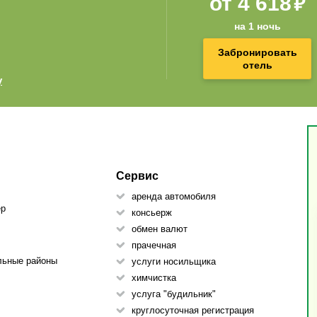
₽
от
4 618
на 1 ночь
Забронировать
отель
y
Сервис
аренда автомобиля
ер
консьеpж
обмен валют
прачечная
льные районы
услуги носильщика
химчистка
услуга "будильник"
круглосуточная регистрация