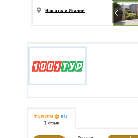
Все отели Италии
1
отзыв
Хороших
1