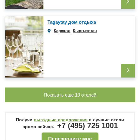
Tagaytay дом отдыха
Каракол
,
Кыргызстан
Показать еще
10
отелей
Получи
выгодные предложения
в лучшие отели
+7 (495) 725 1001
прямо сейчас:
Перезвоните мне