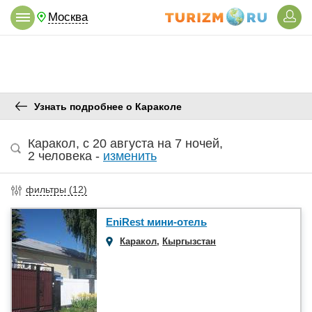
Москва
Узнать подробнее о Караколе
Каракол
,
c 20 августа
на
7 ночей
,
2 человека
-
изменить
фильтры (
12
)
EniRest мини-отель
Каракол
,
Кыргызстан