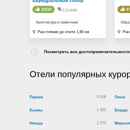
кафедральный собор
10/10
8
2 отзыва
Архитектура и памятники
Обра
Расстояние до отеля 1,84 км
Рас
Посмотреть все достопримечательности
Отели популярных куро
Париж
5 018
Лион
Канны
1 303
Бордо
Ницца
1 273
Марсе