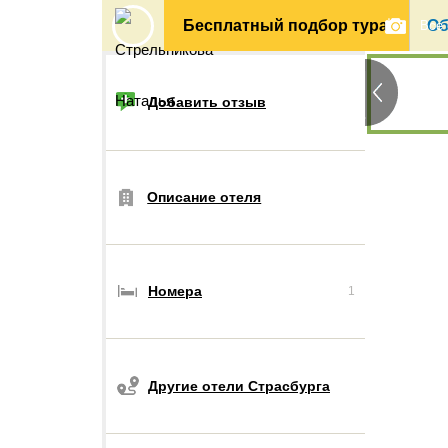
Бесплатный подбор тура
Об
Все
Добавить отзыв
Описание отеля
Номера
1
Другие отели Страсбурга