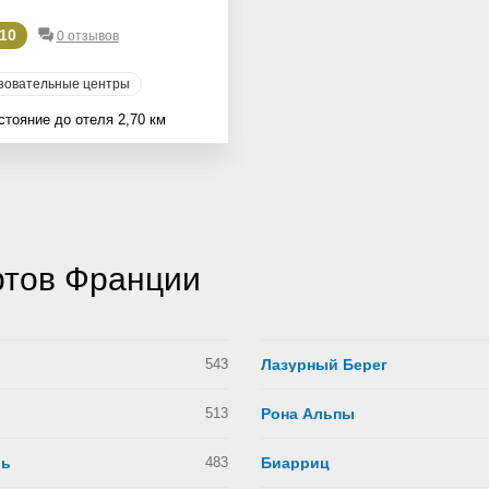
/10
0 отзывов
зовательные центры
стояние до отеля 2,70 км
ртов Франции
543
Лазурный Берег
513
Рона Альпы
ль
483
Биарриц