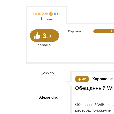
1
отзыв
Хороших
1
3
/ 5
Хорошо!
Хорошо
3
Отз
/5
Обещанный WIFI
Alexandra
Обещанный WIFI не р
месторасположение. 