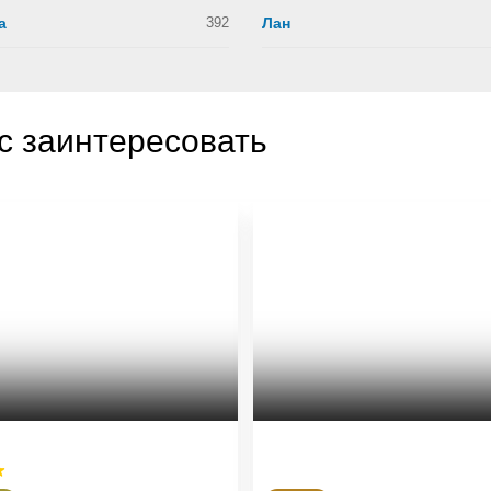
а
392
Лан
с заинтересовать