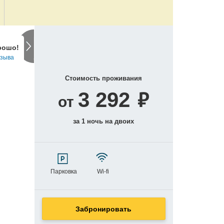
рошо!
тзыва
Стоимость проживания
₽
3 292
от
за 1 ночь на двоих
Парковка
Wi-fi
Забронировать