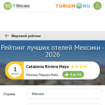
Москва
Мировой рейтинг
Рейтинг лучших отелей Мексики -
2026
Catalonia Riviera Maya
1
место
4,6/10
Мексика
,
Ривьера Майя
Страна
Мексика