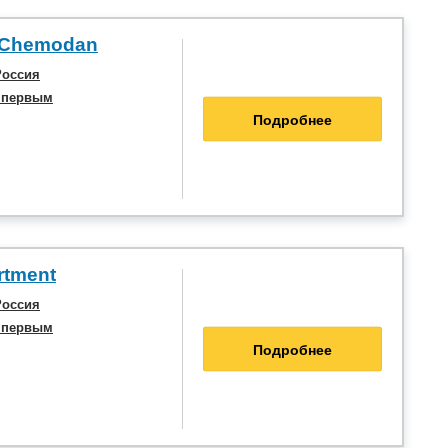
 Chemodan
Россия
 первым
Подробнее
rtment
Россия
 первым
Подробнее