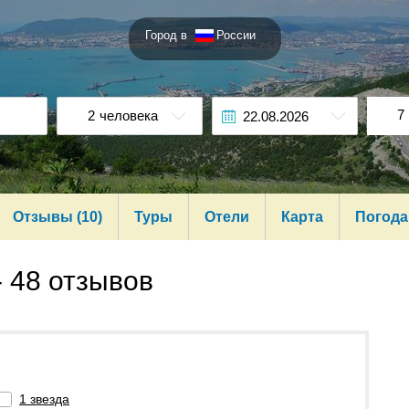
Город в
России
7
2
человека
Отзывы (10)
Туры
Отели
Карта
Погода
-
48 отзывов
1 звезда