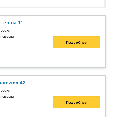
 Lenina 11
Россия
 первым
Подробнее
ramzina 43
Россия
 первым
Подробнее