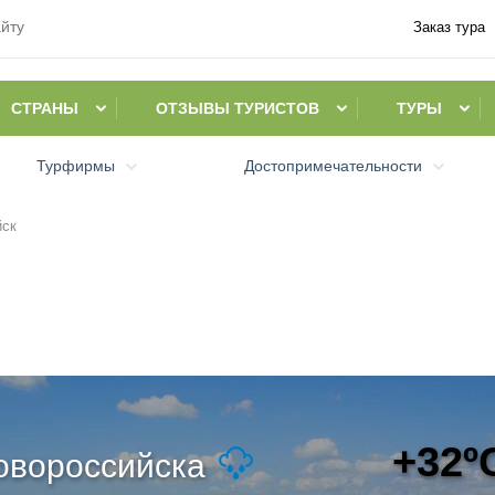
Заказ тура
СТРАНЫ
ОТЗЫВЫ ТУРИСТОВ
ТУРЫ
Турфирмы
Достопримечательности
йск
+32º
овороссийска