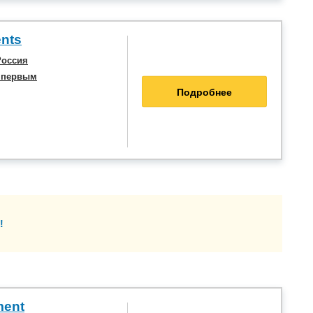
ents
Россия
 первым
Подробнее
!
ment