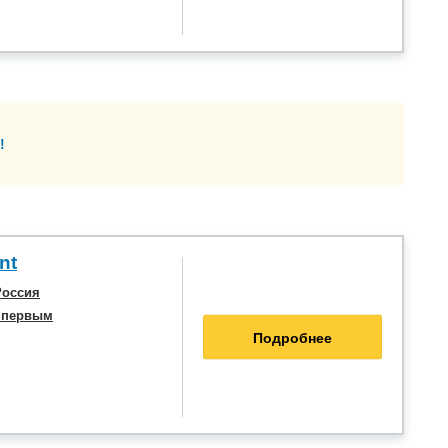
!
nt
Россия
 первым
Подробнее