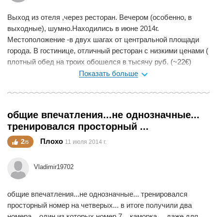
Выход из отеля ,через ресторан. Вечером (особенно, в
выходные), шумно.Находились в июне 2014г.
Местоположение -в двух шагах от центральной площади
города. В гостинице, отличный ресторан с низкими ценами (
плотный обед на троих обошелся в тысячу руб. (~22€)
Номера в гостинице большие, приборка-ежедневно. Балкон
Показать больше
с видом на Собор.
Мне нравится
0
общие впечатления...не однозначные...
тренировался просторный ...
Плохо
2
11 июля 2014 г.
/5
Vladimir19702
общие впечатления...не однозначные... тренировался
просторный номер на четверых... в итоге получили два
номера... один из которых номер 7... каморка ... даже для