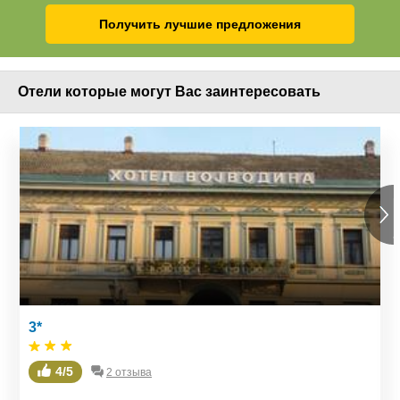
Получить лучшие предложения
Отели которые могут Вас заинтересовать
3*
3*
0 отзывов
4/5
2 отзыва