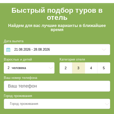
прачечная (платно)
химчистка (платно)
Быстрый подбор туров в
трансфер (платно)
отель
велосипеды
Найдем для вас лучшие варианты в ближайшее
Автостоянка
время
Парковка
Wi-fi
Дата вылета
Бар
Взрослых и детей
Категория отеля
2
человека
2
3
4
5
Ваш номер телефона
Город проживания
Город проживания