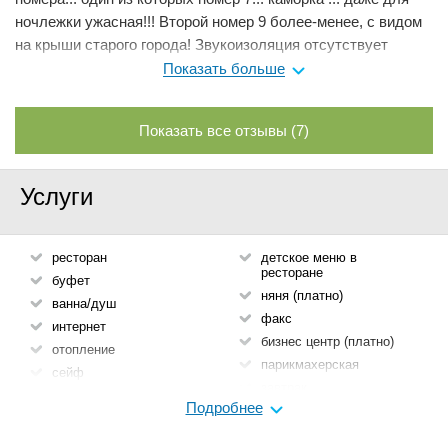
ночлежки ужасная!!! Второй номер 9 более-менее, с видом
на крыши старого города! Звукоизоляция отсутствует
совершенно! Как с наружи (в ресторане во дворике шум
Показать больше
почти до утра) так и через двери, постояльцы ходят
постоянно, такое ощущение, что двери нет совершенно!!!
Показать все отзывы (7)
Сложно сказать... останавливались всего на одну ночь...
Мне нравится
0
Услуги
ресторан
детское меню в
ресторане
буфет
няня (платно)
ванна/душ
факс
интернет
бизнес центр (платно)
отопление
парикмахерская
сейф
завтрак
кондиционер
Подробнее
обмен валют
каноэ (платно)
трансфер