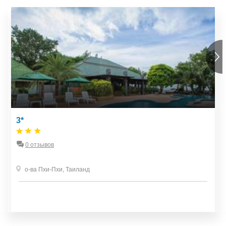
3*
0 отзывов
о-ва Пхи-Пхи
,
Таиланд