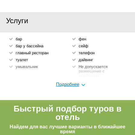
Услуги
бар
фен
бар у бассейна
сейф
главный ресторан
телефон
туалет
дайвинг
умывальник
Не допускается
размещение с
животными
круглосуточная
Подробнее
регистрация
Камера хранения
Wi-fi
Быстрый подбор туров в
Сейф на ресепшен
отель
Турагентство (платно)
Найдем для вас лучшие варианты в ближайшее
время