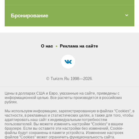
тренажерный зал
сквош
Бронирование
теннисный корт
гандбол
настольный теннис
гольф
.
джоггинг
О нас
Реклама на сайте
уроки танцев
спортивная площадка
парасейлинг (платно)
Магазины
© Turizm.Ru 1998—2026.
Мини-маркет
Сувенирный киоск
Цены в долларах США и Евро, указанные на сайте, приведены с
Автостоянка
информационной целью. Все расчеты производятся в российских
Парковка
рублях.
Лифт
Мы используем информацию, зарегистрированную в файлах "Cookies", в
Лобби
частности, в рекламных и статистических целях, а также для того, чтобы
адаптировать наш сайт к индивидуальным потребностям
Wi-fi
пользователей. Вы можете изменить настройки "Cookies" в вашем
браузере. Если вы оставите эти настройки без изменений, Cookie-
Терраса-солярий
файлы будут сохранены в памяти устройста. Изменение настроек
Сейф на ресепшен
файлов "Cookies" может ограничить функциональность сайта.