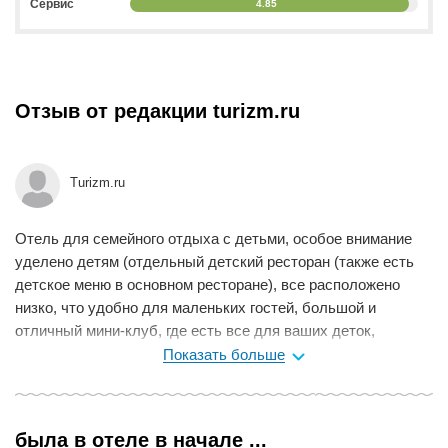
Сервис
4.85
Отзыв от редакции turizm.ru
Turizm.ru
Отель для семейного отдыха с детьми, особое внимание
уделено детям (отдельный детский ресторан (также есть
детское меню в основном ресторане), все расположено
низко, что удобно для маленьких гостей, большой и
отличный мини-клуб, где есть все для ваших деток,
приятная зеленая территория, приятно пахнущие
Показать больше
кустарники, поющие птицы. Есть кошкин дом. Отель
работает круглый год, зимой здесь в основном проводятся
конференции. По всей территории в камнях оригинально
была в отеле в начале ...
встроено радио, UAL до 02:30, русских 40%. Пляж песчано-