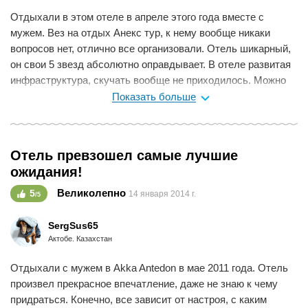
Отдыхали в этом отеле в апреле этого года вместе с
мужем. Вез на отдых Анекс тур, к нему вообще никаки
вопросов нет, отлично все организовали. Отель шикарный,
он свои 5 звезд абсолютно оправдывает. В отеле развитая
инфраструктура, скучать вообще не приходилось. Можно
было не покидать территорию и быть занятым. Шикарная
Показать больше
анимация, вечерами до 2 часов ночи дискотека. Питание
выше всяких похвал. Столько разнообразных блюд, что
глаза разбегаются и не знаешь, что же все-таки выбрать!
Отель превзошел самые лучшие
Обслуживание в отеле прекрасное. Это райское место, за
ожидания!
которое стоит платить! Рекомендую этот отель всем:
молодоженам, компаниям, семейным парам с детьми,
Великолепно
5
14 января 2014 г.
/5
пожилым людям. Всем найдется занятие и развлечения.
Кстати, познакомилась там с девушкой из Перми, она
SergSus65
рассказала, что раз в год приезжает именно в этот отель и
Актобе. Казахстан
всегда одна. Так получилось, что никого у нее нет. Ей
Отдыхали с мужем в Akka Antedon в мае 2011 года. Отель
нравится Акка Антедон тем, что она не чувствует себя
произвел прекрасное впечатление, даже не знаю к чему
здесь одинокой.
придраться. Конечно, все зависит от настроя, с каким
Мне нравится
0