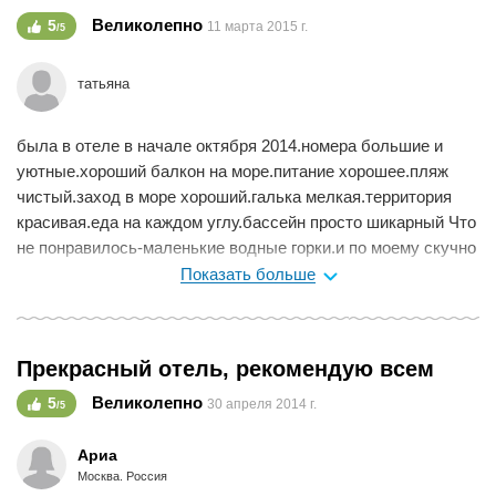
галечный.
Великолепно
5
11 марта 2015 г.
/5
татьяна
была в отеле в начале октября 2014.номера большие и
уютные.хороший балкон на море.питание хорошее.пляж
чистый.заход в море хороший.галька мелкая.территория
красивая.еда на каждом углу.бассейн просто шикарный Что
не понравилось-маленькие водные горки.и по моему скучно
будет молодежи .для спокойного отдыха самое то
Показать больше
Мне нравится
0
Прекрасный отель, рекомендую всем
Великолепно
5
30 апреля 2014 г.
/5
Ариа
Москва. Россия