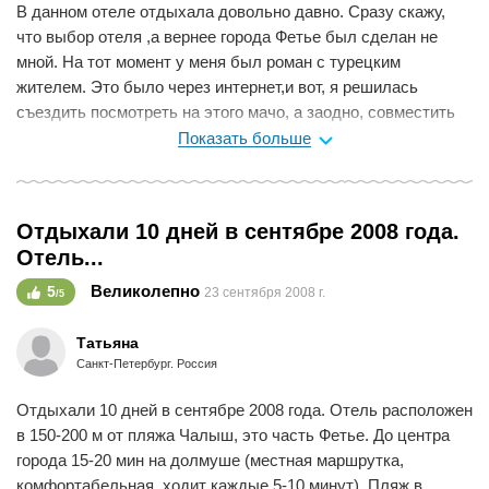
В данном отеле отдыхала довольно давно. Сразу скажу,
что выбор отеля ,а вернее города Фетье был сделан не
мной. На тот момент у меня был роман с турецким
жителем. Это было через интернет,и вот, я решилась
съездить посмотреть на этого мачо, а заодно, совместить
приятное с полезным. Молодой человек жил в этом городе,
Показать больше
поэтому ,какой курорт стоило выбрать ,вопрос не стоял . Я
планировала съездить дней на 10. Прочитала перед
поездой про городок, и по описанию мне он понравился. По
Отдыхали 10 дней в сентябре 2008 года.
приезду я не поехала на автобусе принимающей стороны, а
Отель...
воспользовалась авто молодого человека. Места были
гористыми, крутые повороты и опасные обрыва. У меня
Великолепно
5
23 сентября 2008 г.
/5
был просто панический страх,что одно неловкое
движением колесом, и мы внизу.
Татьяна
На первый взгляд отель показался симпатичным,
Санкт-Петербург. Россия
спокойным, в стороне от суеты.Отель расположен
Отдыхали 10 дней в сентябре 2008 года. Отель расположен
примерно 10 минут пешком до пляжа. В отеле есть бассейн
в 150-200 м от пляжа Чалыш, это часть Фетье. До центра
с лежаками и зонтиками. Тоесть ,если вам лень идти на
города 15-20 мин на долмуше (местная маршрутка,
пляж, можно провести это время у бассейна. Так же есть и
комфортабельная, ходит каждые 5-10 минут). Пляж в
бассейн для детишек. Комнаты чистые, хороший дизайн.