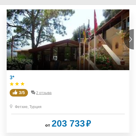
Сейф на ресепшен
Бар
3*
3/5
2 отзыва
Фетхие
,
Турция
₽
203 733
от