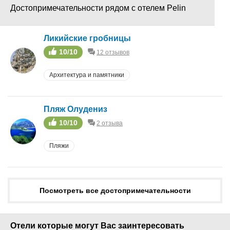
Достопримечательности рядом с отелем Pelin
круглосуточная
регистрация
прачечная (платно)
Ликийские гробницы
аэробика
10/10
бильярд
12 отзывов
велосипеды
Архитектура и памятники
пляжный волейбол
тренажерный зал
теннисный корт
Пляж Олудениз
настольный теннис
10/10
джоггинг
2 отзыва
бильярд (платно)
Пляжи
Магазины
Автостоянка
Парковка
Камера хранения
Посмотреть все достопримечательности
Лифт
Лобби
Wi-fi
Отели которые могут Вас заинтересовать
Терраса-солярий