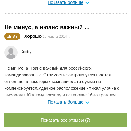
Показать больше
Не минус, а нюанс важный ...
Хорошо
3
17 марта 2014 г.
/5
Dmitry
Не минус, а нюанс важный для российских
командировочных. Стоимость завтрака указывается
отдельно, в некоторых компаниях эта сумма не
компенсируется.Удачное расположение - тихая улочка с
выходом к Южному вокзалу и остановке 16-го трамвая,
очень удобно добираться до Messe. В шаговой
Показать больше
доступности множество кафе и ресторанов на любой вкус.
Мне нравится
0
Показать все отзывы (7)