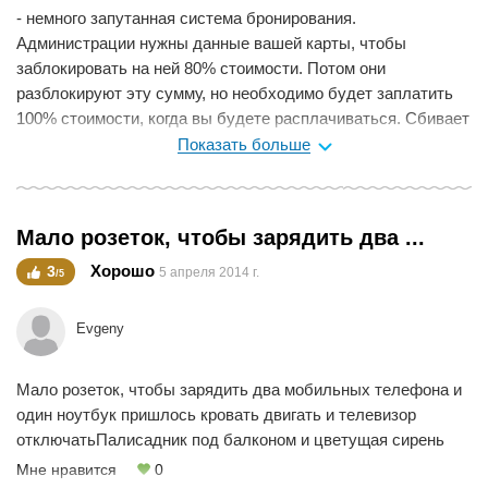
- немного запутанная система бронирования.
Администрации нужны данные вашей карты, чтобы
заблокировать на ней 80% стоимости. Потом они
разблокируют эту сумму, но необходимо будет заплатить
100% стоимости, когда вы будете расплачиваться. Сбивает
с толку.Номер superior действительно огромный. Высокие
Показать больше
потолки. Старинная мебель (кому-то покажется минусом)
создает впечатление старинного особняка. Огромная
ванная комната с ванной, душем, биде и непосредственно
Мало розеток, чтобы зарядить два ...
унитазом. Всё отделено перегородками. Бесплатная
парковка как на территории отеля, так и на прилежащей
Хорошо
3
5 апреля 2014 г.
/5
улице.
Мне нравится
0
Evgeny
Мало розеток, чтобы зарядить два мобильных телефона и
один ноутбук пришлось кровать двигать и телевизор
отключатьПалисадник под балконом и цветущая сирень
Мне нравится
0