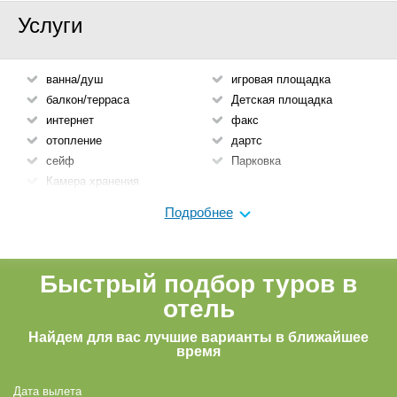
Услуги
ванна/душ
игровая площадка
балкон/терраса
Детская площадка
интернет
факс
отопление
дартс
сейф
Парковка
Камера хранения
Wi-fi
Подробнее
Парковка (платно)
Быстрый подбор туров в
отель
Найдем для вас лучшие варианты в ближайшее
время
Дата вылета