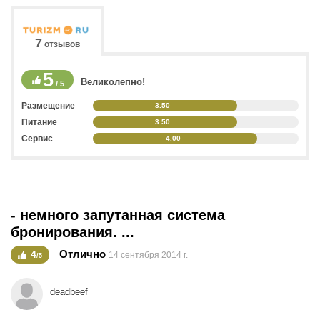
7
отзывов
5
Великолепно!
/ 5
Размещение
3.50
Питание
3.50
Сервис
4.00
- немного запутанная система
бронирования. ...
Отлично
4
14 сентября 2014 г.
/5
deadbeef