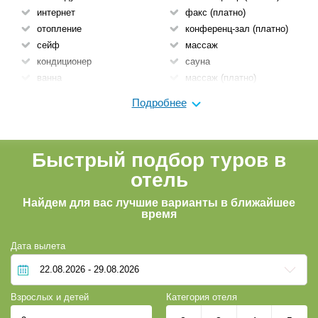
интернет
факс (платно)
отопление
конференц-зал (платно)
сейф
массаж
кондиционер
сауна
ванна
массаж (платно)
крытый бассейн
сауна (платно)
Подробнее
Экскурсии
завтрак
библиотека
обслуживание в номере
интернет
трансфер
Быстрый подбор туров в
прачечная (платно)
отель
трансфер (платно)
Автостоянка
Найдем для вас лучшие варианты в ближайшее
Парковка
время
Камера хранения
Лифт
Дата вылета
Wi-fi
Бар
Взрослых и детей
Категория отеля