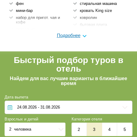
фен
стиральная машина
мини-бар
кровать King size
набор для пригот. чая и
ковролин
кофе
бытовая плита
отопление
гардероб
Подробнее
сейф
кондиционер
тапочки
интернет
ТВ
конференц-зал
утюг
Быстрый подбор туров в
завтрак
халаты
отель
консьеpж
холодильник
прачечная
Найдем для вас лучшие варианты в ближайшее
обслуживание номеров
время
трансфер
круглосуточная
Дата вылета
регистрация
трансфер (платно)
велосипеды
Взрослых и детей
Категория отеля
Парковка
Банкомат
2
человека
2
3
4
5
Камера хранения