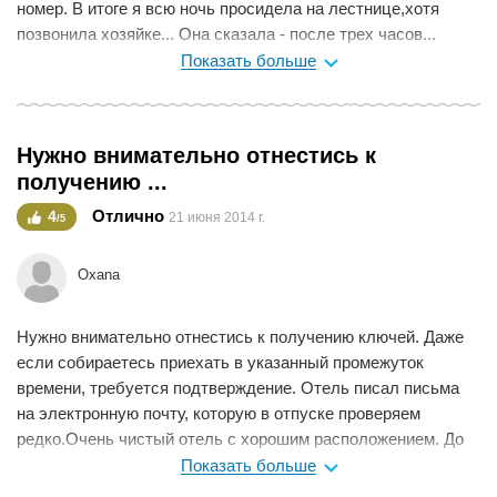
номер. В итоге я всю ночь просидела на лестнице,хотя
позвонила хозяйке... Она сказала - после трех часов...
ГрустноРасположен,лучше не бывает! В номере есть все
Показать больше
необходимое для проживания: и приготовить,и постирать-
погладить.кому надо...
Мне нравится
0
Нужно внимательно отнестись к
получению ...
Отлично
4
21 июня 2014 г.
/5
Oxana
Нужно внимательно отнестись к получению ключей. Даже
если собираетесь приехать в указанный промежуток
времени, требуется подтверждение. Отель писал письма
на электронную почту, которую в отпуске проверяем
редко.Очень чистый отель с хорошим расположением. До
центра города 5 минут. Особенно порадовала мини кухня. В
Показать больше
номере есть все для удобства включая стиральную и кофе-