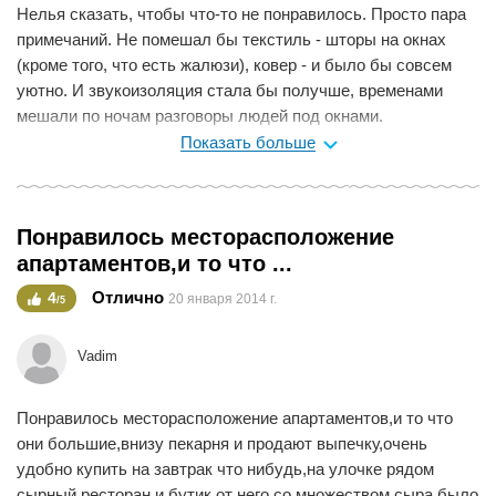
Нелья сказать, чтобы что-то не понравилось. Просто пара
примечаний. Не помешал бы текстиль - шторы на окнах
(кроме того, что есть жалюзи), ковер - и было бы совсем
уютно. И звукоизоляция стала бы получше, временами
мешали по ночам разговоры людей под окнами.
Отсутствовала уборка посреди недели, в таких случаях об
Показать больше
этом нужно сразу говорить Катрине. И обо всех мелких
неполадках тоже.Всё хорошо, особенно в апартаментах, где
больше пространства. Много шкафов, оборудованная
Понравилось месторасположение
кухня, стиральная машина. Расположение в самом центре
апартаментов,и то что ...
Страсбурга, рядом собор, а также река и причал для
экскурсионного кораблика, множество ресторанчиков и
Отлично
4
20 января 2014 г.
/5
бутиков. До Пляс Клебер с большими магазинами 7-10
минут, до Маленькой Франции минут 15-20 по приятным
Vadim
центральным улицам. Даже до вокзала можно дойти минут
за 25. Замечательная Катрина на ресепшн, охотно идёт
Понравилось месторасположение апартаментов,и то что
навстречу потребностям, старается все делать на уровне,
они большие,внизу пекарня и продают выпечку,очень
обо всем можно договориться.
удобно купить на завтрак что нибудь,на улочке рядом
Мне нравится
0
сырный ресторан и бутик от него со множеством сыра,было