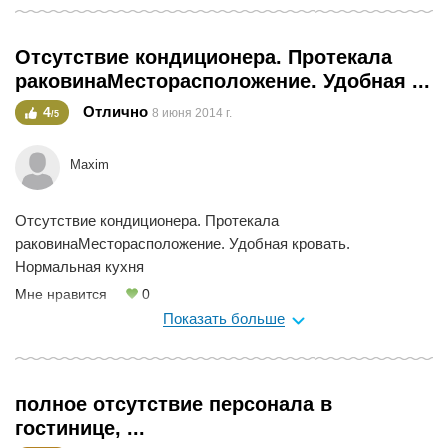
машину. Если буду в городе еще раз, то остановлюсь
обязательно в нем. Смущает только отсутствие
Отсутствие кондиционера. Протекала
кондиционера, однако спасались открытым окном.
раковинаМесторасположение. Удобная ...
Мне нравится
0
Отлично
4
8 июня 2014 г.
/5
Maxim
Отсутствие кондиционера. Протекала
раковинаМесторасположение. Удобная кровать.
Нормальная кухня
Мне нравится
0
Показать больше
полное отсутствие персонала в
гостинице, ...