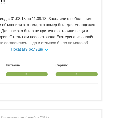
!!!
иод с 31.08.18 по 11.09.18. Заселили с небольшим
ам объяснили это тем, что номер был для молодожен
 Для нас это было не критично оставили вещи и
ории. Отель нам посоветовала Екатерина из онлайн
ю согласились ... да и отзывов было не мало об
Показать больше
ый день тусовки, различные шоу, нам очень
Питание
Сервис
леная, но современная чистая и ухоженная, как-будто
урции, а по Европе. Пляж галька, лежаков достаточно
5
5
 в море с пирса, лежаки правда там с утра занимают.
и турецкий и импортный. Большой выбор коктейлей
 безалкогольных.
 еды там просто море, всякой вкусной, блюда от
чные креветки, раки, осьминоги. Рыба всякая
перечислять можно бесконечно. Сладости всякие и
ирожное и турецкие сладости пахлава, лукум. Фрукты
Отзыв написан:
6 ноября 2019 г.