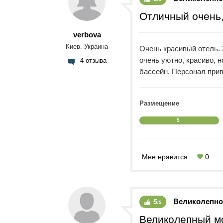
стабильно арбуз, дыня(
Отличный очень,
яблоки, груши, бананы, 
Короче если едите в Тур
verbova
всем всего хватает, нет
Киев. Украина
Очень красивый отель. 
докладывают. Даже если
очень уютно, красиво, 
4 отзыва
Еще один плюс отеля, п
бассейн. Персонал прив
поэтому все работают оч
Так же на территории о
и нормальный кофе. При
Размещение
5
Мне нравится
0
Великолепно
5
/5
Великолепный м