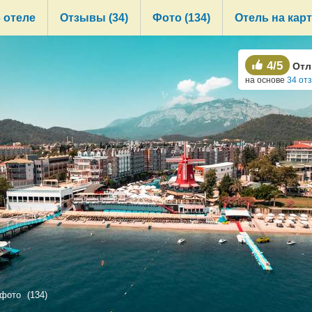
 отеле
Oтзывы (34)
Фото (134)
Отель на кар
4/5
Отл
на основе
34 от
 фото
(134)