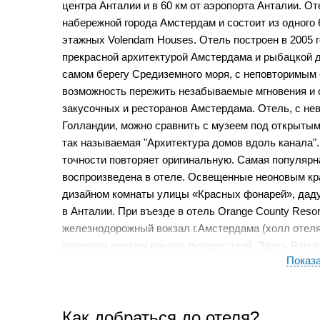
центра Анталии и в 60 км от аэропорта Анталии. О
набережной города Амстердам и состоит из одного 6
этажных Volendam Houses. Отель построен в 2005 г
прекрасной архитектурой Амстердама и рыбацкой д
самом берегу Средиземного моря, с неповторимым 
возможность пережить незабываемые мгновения и о
закусочных и ресторанов Амстердама. Отель, с н
Голландии, можно сравнить с музеем под открытым 
так называемая "Архитектура домов вдоль канала".
точности повторяет оригинальную. Самая популярн
воспроизведена в отеле. Освещенные неоновым кр
дизайном комнаты улицы «Красных фонарей», дад
в Анталии. При въезде в отель Orange County Reso
железнодорожный вокзал г.Амстердама (холл отеля)
является местом начала путешествий. Здесь Вам в
Показ
первого класса туда и обратно и с получением это
В отеле все номера для некурящих - 446 стандарт
номеров, 17 Волендам домиков, 2 Ван Гог домика, 
Princess Maxima люкс номер, 1 Queen Beatrix люкс 
Как добраться до отеля?