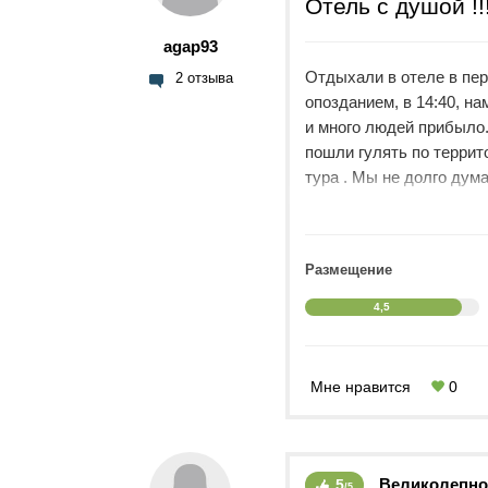
Отель с душой !!!
agap93
Отдыхали в отеле в пер
2 отзыва
опозданием, в 14:40, н
и много людей прибыло.
пошли гулять по террит
тура . Мы не долго дума
отеле ,что он хороший.
Отель молодежный кажд
понравилось.
Размещение
Территория отеля не зе
прогуливаетесь не по Т
4,5
всем, так же есть выход
Алкоголь какой хочешь 
как алкогольных, так и
Мне нравится
0
Еда изумительна . Боже
шефа каждый день разли
форель, сибас, дорада 
макаруны и тортики и п
Великолепно
5
/5