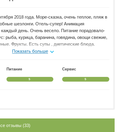
тября 2018 года. Море-сказка, очень теплое, пляж в
добные шезлонги. Отель-супер! Анимация
 каждый день. Очень весело. Питание порадовало-
с: рыба, курица, баранина, говядина, овощи свежие,
ные. Фрукты. Есть супы , диетические блюда.
нь вкусные. Читала отзывы о плохом питании-по
Показать больше
дой. Отель чистый, каждый день моют все. Читала
живании-возможно отзывы конкурентов или
Питание
Сервис
зиями. Обслуживание было на высшем уровне.
ремя, очень внимательны. Бармены улыбчивы.
5
5
невная. Все необходимые принадлежности в номере
-бар пополнялся ежедневно, ставить уже было
иносили. Спасибо за сказочный отдых! Нам все
се отзывы (33)