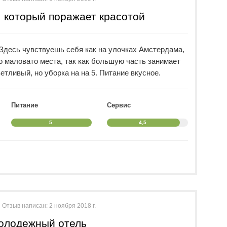
 правда они не всегда вкусные) персики, нектарины,
 который поражает красотой
апельсины, сливы, инжир, виноград 2 видов.
цию похудеть, не в этом отеле точно. Всего много,
 толп, приборов хватает, убирают постоянно, еду
Здесь чувствуешь себя как на улочках Амстердама,
 люди подносами уносят, все равно принесут еще.
но маловато места, так как большую часть занимает
о-моему мнению, на территории отеля живет хозяин и
етливый, но уборка на на 5. Питание вкусное.
ень ответственно. Все везде чисто, приятно пахнет.
теля имеется кондитерская, там есть вкусные пончики
ятного отдыха !
Питание
Сервис
5
4,5
Отзыв написан:
2 ноября 2018 г.
олодежный отель