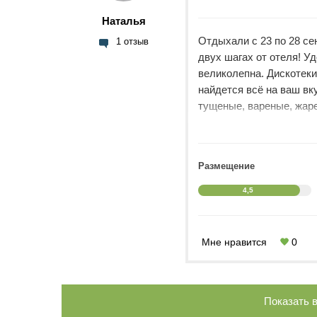
Наталья
Отдыхали с 23 по 28 сен
1 отзыв
двух шагах от отеля! У
великолепна. Дискотеки
найдется всё на ваш вку
тущеные, вареные, жаре
Десерты и сладости оче
факту оказались неправ
отзывы о плохом обслу
Размещение
поработали над притен
Официанты убирали вов
4,5
Уборка в номерах-ежед
есть. Бесплатный мини
некуда, а все равно пр
Мне нравится
0
понравилось!
Показать в