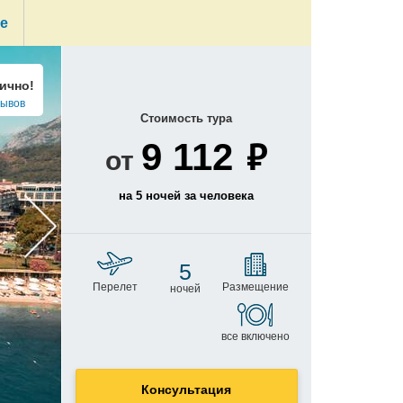
те
ично!
зывов
Стоимость
тура
₽
9 112
от
на 5 ночей
за человека
5
Перелет
Размещение
ночей
все включено
Консультация