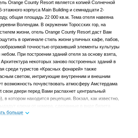
тель Orange County Resort является копией Солнечной
-этажного корпуса Main Building и семнадцати 2-
оду, общая площадь 22 000 кв.м. Тема отеля навеяна
еревни Волендам. В окружении Торосских гор, на
стилем жизни, отель Orange County Resort даст Вам
щутить в оригинале стиль жизни уличных кафе, пабов,
евообразимой точностью отразивший элементы культуры
небом. При построении зданий отеля за основу взята,
 Архитектура некоторых заново построенных зданий в
ая среди туристов «Красных фонарей» также
асным светом, интригующие внутренним и внешним
ут возможность почувствовать атмосферу Амстердама
rt свои двери перед Вами распахнет центральный
, в котором находится рецепция. Вокзал, как известно,
ыдадут ключи от номера, сделанные в виде билета
ать больше
го билета, у Вас и начнется незабываемое путешествие.
ных номеров, 16 соединенных номеров, 11 семейных
5 комнат для инвалидов, 1 люкс для молодоженов, 1
номер, 5 Dam Plein люкс номеров. Во всех номерах: