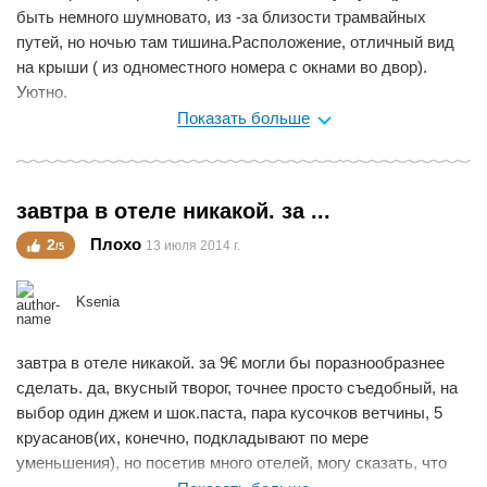
быть немного шумновато, из -за близости трамвайных
путей, но ночью там тишина.Расположение, отличный вид
на крыши ( из одноместного номера с окнами во двор).
Уютно.
Показать больше
Мне нравится
0
завтра в отеле никакой. за ...
Плохо
2
13 июля 2014 г.
/5
Ksenia
завтра в отеле никакой. за 9€ могли бы поразнообразнее
сделать. да, вкусный творог, точнее просто съедобный, на
выбор один джем и шок.паста, пара кусочков ветчины, 5
круасанов(их, конечно, подкладывают по мере
уменьшения), но посетив много отелей, могу сказать, что