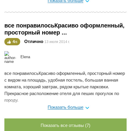
очень уж скромный завтрак. а также, если путешествуете
Показать больше
один не берите небольшой одноместный номер, он уж
очень небольшой. хотя может они специально так кормят в
отеле, чтобы не было проблем с перемещением в номере.
все понравилосьКрасиво оформленный,
реально, малюсенький номер. прекрасное расположение,
просторный номер ...
хороший персонал, приятный вид из окна на главную
площадь.
Отлично
4
13 июля 2014 г.
/5
Мне нравится
0
Elena
все понравилосьКрасиво оформленный, просторный номер
с видом на площадь, удобная постель, большая ванная
комната, хороший завтрак, рядом крытые парковки.
Прекрасное расположение отеля для пеших прогулок по
городу.
Показать больше
Мне нравится
0
Показать все отзывы (7)